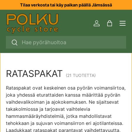
Tilaa verkosta tai käy paikan päällä Jämsässä
SIIRRY SISÄLTÖÖN
Valikk
Kirjaudu sisää
Laukku
Haku
Haku
RATASPAKAT
(21 TUOTETTA)
Rataspakat ovat keskeinen osa pyörän voimansiirtoa,
joka yhdessä eturattaiden kanssa määrittää pyörän
vaihdevalikoiman ja ajokokemuksen. Ne sijaitsevat
takakolmiossa ja tarjoavat vaihtelevia
hammasmääräyhdistelmiä, jotka mahdollistavat
tehokkaan ja sujuvan voimansiirron eri ajotilanteissa.
Laadukkaat rataspakat parantavat vaihdettavuutta,