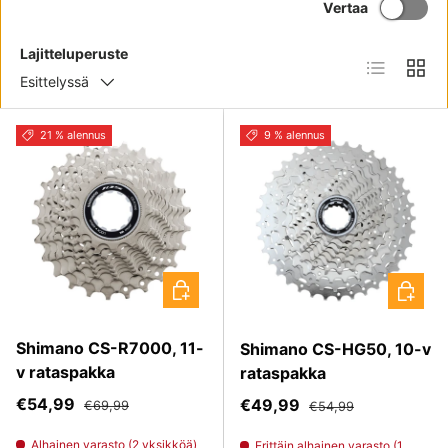
Vertaa
Lajitteluperuste
Lista
Ruud
Esittelyssä
21 % alennus
9 % alennus
VALITSE VAIHTOEHDOT
VALITS
Shimano CS-R7000, 11-
Shimano CS-HG50, 10-v
v rataspakka
rataspakka
Myyntihinta
Normaali hinta
€54,99
Myyntihinta
Normaali hinta
€49,99
€69,99
€54,99
Alhainen varasto (2 yksikköä)
Erittäin alhainen varasto (1