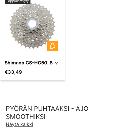
Loppuunmyyty
VALITSE VAIHTOEHDOT
Shimano CS-HG50, 8-v
Normaali hinta
€33,49
PYÖRÄN PUHTAAKSI - AJO
SMOOTHIKSI
Näytä kaikki