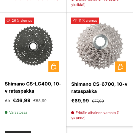
yksikkö)
26 % alennus
11 % alennus
VALITSE VAIHTOEHDOT
VALITS
Shimano CS-LG400, 10-
Shimano CS-6700, 10-v
v rataspakka
rataspakka
Myyntihinta
Normaali hinta
€46,99
Myyntihinta
Normaali hinta
€69,99
Alk.
€58,99
€77,99
Varastossa
Erittäin alhainen varasto (1
yksikkö)