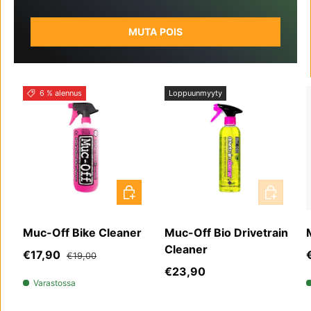
MUTA POIS
6 % alennus
Loppuunmyyty
LISÄÄ OSTOSKORIIN
LISÄÄ OS
Muc-Off Bike Cleaner
Muc-Off Bio Drivetrain
Cleaner
Myyntihinta
Normaali hinta
€17,90
€19,00
Normaali hinta
€23,90
Varastossa