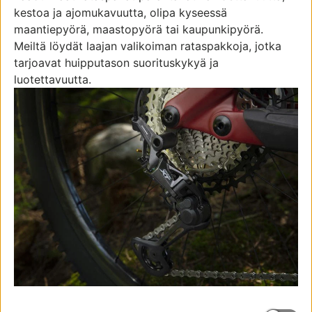
kestoa ja ajomukavuutta, olipa kyseessä
maantiepyörä, maastopyörä tai kaupunkipyörä.
Meiltä löydät laajan valikoiman rataspakkoja, jotka
tarjoavat huipputason suorituskykyä ja
luotettavuutta.