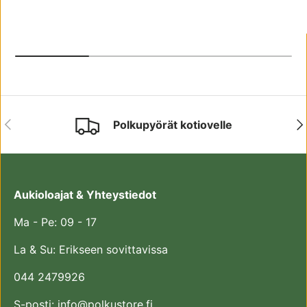
EDELLINEN
SE
Polkupyörät kotiovelle
Aukioloajat & Yhteystiedot
Ma - Pe: 09 - 17
La & Su: Erikseen sovittavissa
044 2479926
S-posti: info@polkustore.fi