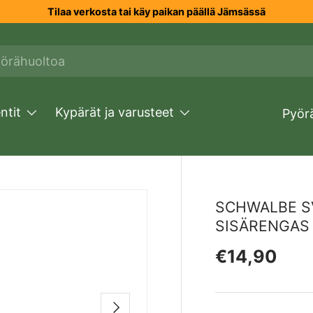
Tilaa verkosta tai käy paikan päällä Jämsässä
tit
Kypärät ja varusteet
Pyör
SCHWALBE SV1
_TO_PRODUCT_INFO
SISÄRENGAS
Normaali h
€14,90
SEURAAVA