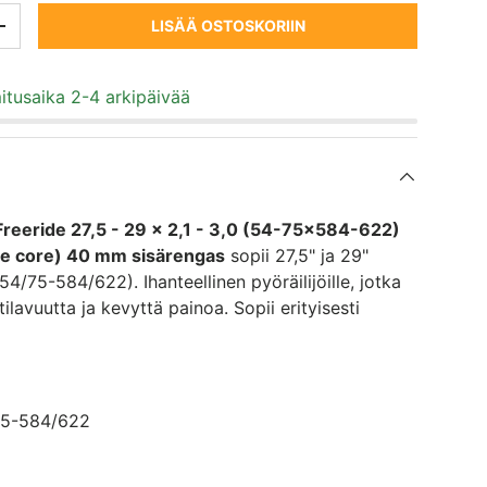
LISÄÄ OSTOSKORIIN
SSING: FI.CART.ITEMS.DECREASE_QUANTITY
TRANSLATION MISSING: FI.CART.ITEMS.INCREASE_QUANTITY
itusaika 2-4 arkipäivää
reeride 27,5 - 29 x 2,1 - 3,0 (54-75x584-622)
e core) 40 mm sisärengas
sopii 27,5" ja 29"
54/75-584/622). Ihanteellinen pyöräilijöille, jotka
ilavuutta ja kevyttä painoa. Sopii erityisesti
75-584/622