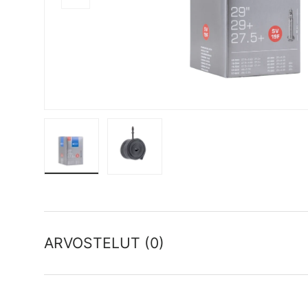
Lataa kuva 1 gallerianäkymässä
Lataa kuva 2 gallerianäkymässä
ARVOSTELUT (0)