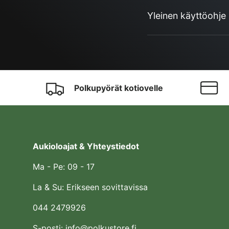
Yleinen käyttöohje
Polkupyörät kotiovelle
Aukioloajat & Yhteystiedot
Ma - Pe: 09 - 17
La & Su: Erikseen sovittavissa
044 2479926
S-posti: info@polkustore.fi