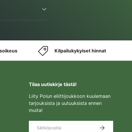
usoikeus
Kilpailukykyiset hinnat
Tilaa uutiskirje tästä!
Liity Polun eliittijoukkoon kuulemaan
tarjouksista ja uutuuksista ennen
muita!
Sähköposti
TILAA