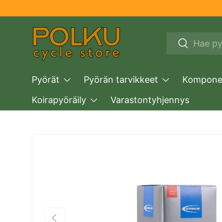
SIIRRY SISÄLTÖÖN
Haku
Haku
Pyörät
Pyörän tarvikkeet
Komponen
Koirapyöräily
Varastontyhjennys
TRANSLATION MISSING: FI.ACCESSIBILITY.SKIP
EDELLINEN