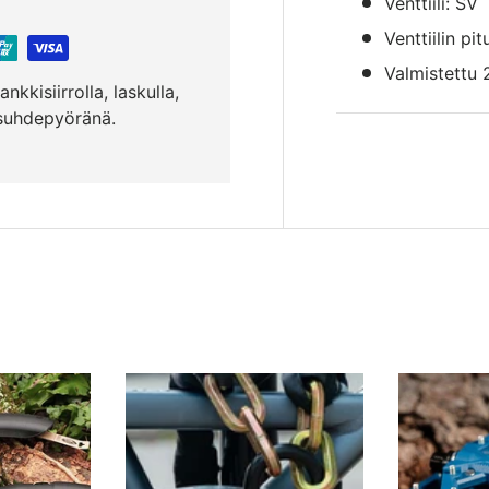
Venttiili: SV
Venttiilin p
Valmistettu 
nkkisiirrolla, laskulla,
ösuhdepyöränä.