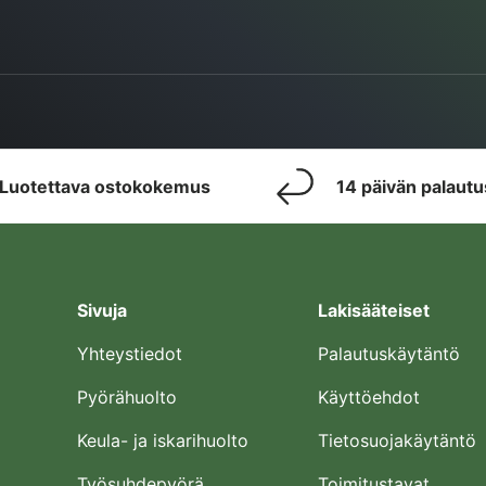
Luotettava ostokokemus
14 päivän palaut
Sivuja
Lakisääteiset
Yhteystiedot
Palautuskäytäntö
Pyörähuolto
Käyttöehdot
Keula- ja iskarihuolto
Tietosuojakäytäntö
Työsuhdepyörä
Toimitustavat