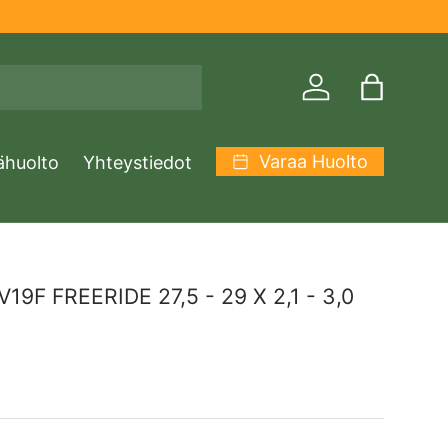
Kirjaudu sisään
Laukku
Varaa Huolto
ähuolto
Yhteystiedot
9F FREERIDE 27,5 - 29 X 2,1 - 3,0
inta