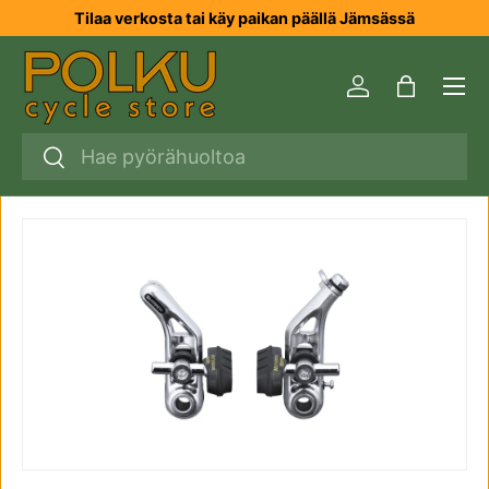
Tilaa verkosta tai käy paikan päällä Jämsässä
SIIRRY SISÄLTÖÖN
Valikk
Kirjaudu sisää
Laukku
Haku
Haku
TRANSLATION MISSING: FI.ACCESSIBILITY.SKIP_TO_P