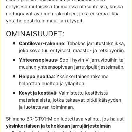
erityisesti mutaisissa tai märissä olosuhteissa, koska
ne tarjoavat avoimen rakenteen, joka ei kerää likaa
yhtä helposti kuin muut jarrutyypit.
OMINAISUUDET:
Cantilever-rakenne
: Tehokas jarrutustekniikka,
joka soveltuu erityisesti maasto- ja retkipyöriin.
Yhteensopivuus
: Sopii hyvin V-jarruvipuihin tai
muuhun yhteensopivaan jarruvipujärjestelmään.
Helppo huoltaa
: Yksinkertainen rakenne
helpottaa huoltoa ja ylläpitoa.
Kevyt ja kestävä
: Valmistettu kestävistä
materiaaleista, jotka takaavat pitkäikäisyyden
ja luotettavan toiminnan.
Shimano BR-CT91-M on luotettava valinta, jos haluat
yksinkertaisen ja tehokkaan jarrujärjestelmän