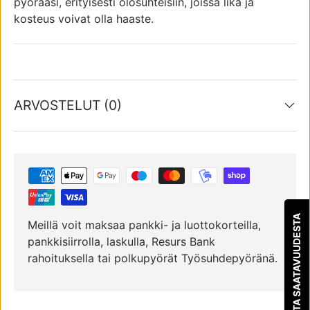
pyörääsi, erityisesti olosuhteisiin, joissa lika ja
kosteus voivat olla haaste.
ARVOSTELUT (0)
ILMOITA SAATAVUUDESTA
Meillä voit maksaa pankki- ja luottokorteilla,
pankkisiirrolla, laskulla, Resurs Bank
rahoituksella tai polkupyörät Työsuhdepyöränä.