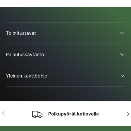
Toimitustavat
Palautuskäytäntö
Yleinen käyttöohje
EDELLINEN
SE
Polkupyörät kotiovelle