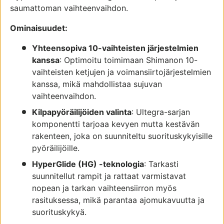
saumattoman vaihteenvaihdon.
Ominaisuudet:
Yhteensopiva 10-vaihteisten järjestelmien
kanssa
: Optimoitu toimimaan Shimanon 10-
vaihteisten ketjujen ja voimansiirtojärjestelmien
kanssa, mikä mahdollistaa sujuvan
vaihteenvaihdon.
Kilpapyöräilijöiden valinta
: Ultegra-sarjan
komponentti tarjoaa kevyen mutta kestävän
rakenteen, joka on suunniteltu suorituskykyisille
pyöräilijöille.
HyperGlide (HG) -teknologia
: Tarkasti
suunnitellut rampit ja rattaat varmistavat
nopean ja tarkan vaihteensiirron myös
rasituksessa, mikä parantaa ajomukavuutta ja
suorituskykyä.