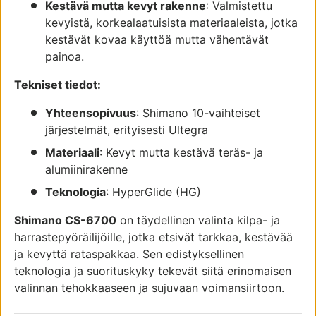
Kestävä mutta kevyt rakenne
: Valmistettu
kevyistä, korkealaatuisista materiaaleista, jotka
kestävät kovaa käyttöä mutta vähentävät
painoa.
Tekniset tiedot:
Yhteensopivuus
: Shimano 10-vaihteiset
järjestelmät, erityisesti Ultegra
Materiaali
: Kevyt mutta kestävä teräs- ja
alumiinirakenne
Teknologia
: HyperGlide (HG)
Shimano CS-6700
on täydellinen valinta kilpa- ja
harrastepyöräilijöille, jotka etsivät tarkkaa, kestävää
ja kevyttä rataspakkaa. Sen edistyksellinen
teknologia ja suorituskyky tekevät siitä erinomaisen
valinnan tehokkaaseen ja sujuvaan voimansiirtoon.