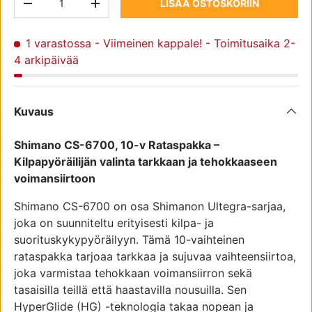
LISÄÄ OSTOSKORIIN
TRANSLATION MISSING: FI.CART.ITEMS.DECREASE_QUAN
TRANSLATION MISSING: FI.CART.ITEMS.IN
1 varastossa
- Viimeinen kappale! - Toimitusaika 2-
4 arkipäivää
Kuvaus
Shimano CS-6700, 10-v Rataspakka –
Kilpapyöräilijän valinta tarkkaan ja tehokkaaseen
voimansiirtoon
Shimano CS-6700 on osa Shimanon Ultegra-sarjaa,
joka on suunniteltu erityisesti kilpa- ja
suorituskykypyöräilyyn. Tämä 10-vaihteinen
rataspakka tarjoaa tarkkaa ja sujuvaa vaihteensiirtoa,
joka varmistaa tehokkaan voimansiirron sekä
tasaisilla teillä että haastavilla nousuilla. Sen
HyperGlide (HG) -teknologia takaa nopean ja