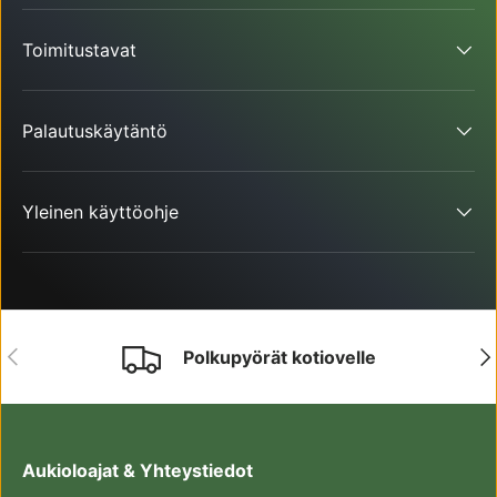
Toimitustavat
Palautuskäytäntö
Yleinen käyttöohje
EDELLINEN
SE
Polkupyörät kotiovelle
Aukioloajat & Yhteystiedot