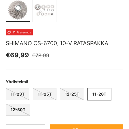
Lataa kuva 1 gallerianäkymässä
Lataa kuva 2 gallerianäkymässä
11 % alennus
SHIMANO CS-6700, 10-V RATASPAKKA
Normaali hinta
Myyntihinta
€69,99
€78,99
Yhdistelmä
11-23T
11-25T
12-25T
11-28T
12-30T
Määrä