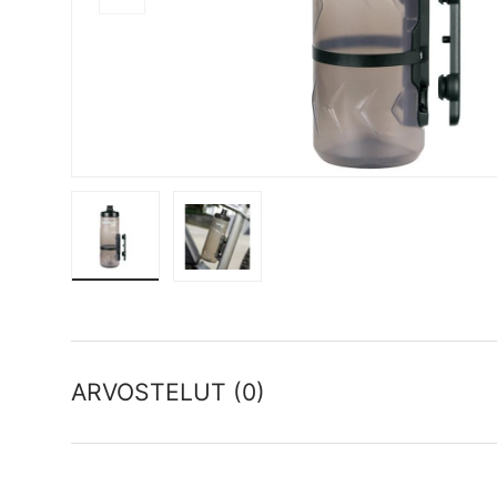
Lataa kuva 1 gallerianäkymässä
Lataa kuva 2 gallerianäkymässä
ARVOSTELUT (0)