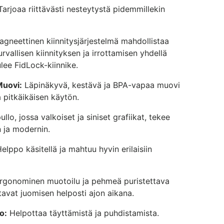
arjoaa riittävästi nesteytystä pidemmillekin
gneettinen kiinnitysjärjestelmä mahdollistaa
rvallisen kiinnityksen ja irrottamisen yhdellä
lee FidLock-kiinnike.
Muovi:
Läpinäkyvä, kestävä ja BPA-vapaa muovi
a pitkäikäisen käytön.
lo, jossa valkoiset ja siniset grafiikat, tekee
n ja modernin.
elppo käsitellä ja mahtuu hyvin erilaisiin
rgonominen muotoilu ja pehmeä puristettava
avat juomisen helposti ajon aikana.
o:
Helpottaa täyttämistä ja puhdistamista.