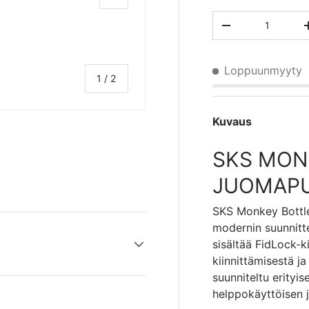
Määrä
TRANSLATION MI
Loppuunmyyty
/
1
/
2
Kuvaus
SKS MON
JUOMAP
SKS Monkey Bottle
modernin suunnitt
sisältää FidLock-k
kiinnittämisestä j
suunniteltu erityise
helppokäyttöisen 