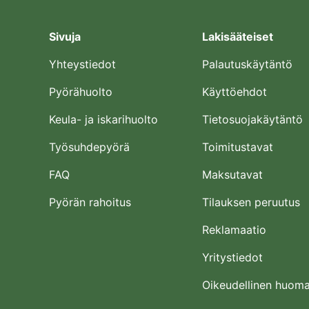
Sivuja
Lakisääteiset
Yhteystiedot
Palautuskäytäntö
Pyörähuolto
Käyttöehdot
Keula- ja iskarihuolto
Tietosuojakäytäntö
Työsuhdepyörä
Toimitustavat
FAQ
Maksutavat
Pyörän rahoitus
Tilauksen peruutus
Reklamaatio
Yritystiedot
Oikeudellinen huom