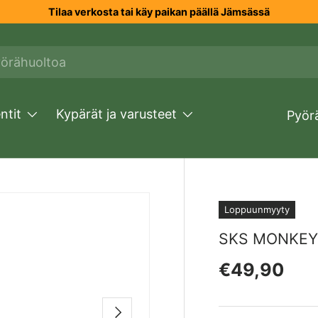
Tilaa verkosta tai käy paikan päällä Jämsässä
tit
Kypärät ja varusteet
Pyör
Loppuunmyyty
_TO_PRODUCT_INFO
SKS MONKEY
Normaali h
€49,90
SEURAAVA