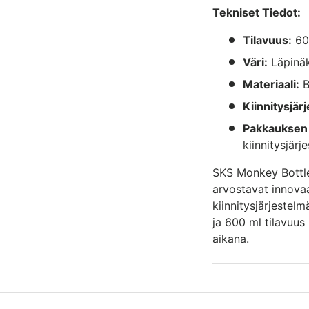
Tekniset Tiedot:
Tilavuus:
60
Väri:
Läpinäky
Materiaali:
B
Kiinnitysjär
Pakkauksen 
kiinnitysjärj
SKS Monkey Bottle 
arvostavat innovaa
kiinnitysjärjestel
ja 600 ml tilavuus
aikana.