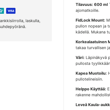
Tilavuus:
600 ml
T
ajomatkoille.
FidLock Mount:
Ma
nkkisiirrolla, laskulla,
pullon nopean ja tu
ösuhdepyöränä.
kädellä. Mukana tu
Korkealaatuinen 
takaa turvallisen j
Väri:
Läpinäkyvä pul
pullosta tyylikkää
Kapea Muotoilu:
H
pullotelineisiin.
Helppo Käyttää:
E
rakenne mahdollist
Leveä Kaula-aukk