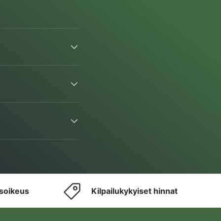
usoikeus
Kilpailukykyiset hinnat