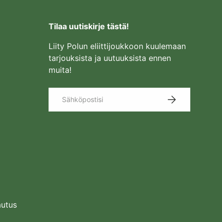
Tilaa uutiskirje tästä!
Liity Polun eliittijoukkoon kuulemaan
tarjouksista ja uutuuksista ennen
muita!
Sähköposti
TILAA
autus