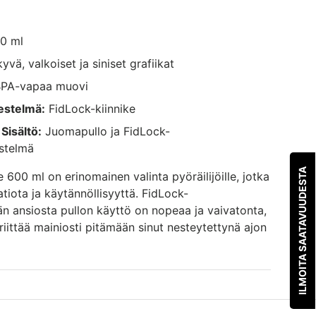
0 ml
vä, valkoiset ja siniset grafiikat
PA-vapaa muovi
jestelmä:
FidLock-kiinnike
Sisältö:
Juomapullo ja FidLock-
estelmä
ILMOITA SAATAVUUDESTA
600 ml on erinomainen valinta pyöräilijöille, jotka
tiota ja käytännöllisyyttä. FidLock-
män ansiosta pullon käyttö on nopeaa ja vaivatonta,
 riittää mainiosti pitämään sinut nesteytettynä ajon