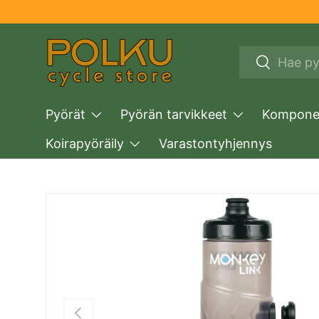
SIIRRY SISÄLTÖÖN
Haku
Haku
Pyörät
Pyörän tarvikkeet
Komponen
Koirapyöräily
Varastontyhjennys
TRANSLATION MISSING: FI.ACCESSIBILITY.SKIP
EDELLINEN