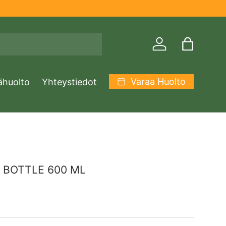
Kirjaudu sisään
Laukku
Varaa Huolto
ähuolto
Yhteystiedot
 BOTTLE 600 ML
inta